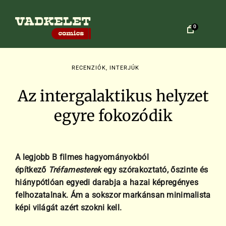
Ugrás
a
tartalomhoz
0
V
a
RECENZIÓK, INTERJÚK
d
k
Az intergalaktikus helyzet
e
egyre fokozódik
l
e
t
A legjobb B filmes hagyományokból
C
építkező
Tréfamesterek
egy szórakoztató, őszinte és
o
hiánypótlóan egyedi darabja a hazai képregényes
m
felhozatalnak. Ám a sokszor markánsan minimalista
i
képi világát azért szokni kell.
c