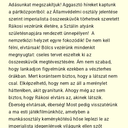
s
Adásunkat megszakítjuk! Aggasztó híreket kaptunk
a pártközpontból: az Államvédelmi osztály jelentése
szerint imperialista összeesküvők törhetnek szeretett
Rákosi vezérünk életére, a Sztálin atyánk
születésnapjára rendezett ünnepélyen! A
nemzetközi helyzet egyre fokozódik! De nem kell
félni, elvtársak! Bölcs vezérünk mindenkit
megnyugtat: cseles tervet eszeltek ki az
összeesküvők megtévesztésére. Ám nem szabad,
hogy lankadjon figyelmünk ezekben a vészterhes
órákban. Mert korántsem biztos, hogy a látszat nem
csal. Elképzelhető, hogy nem az áll a merénylet
hátterében, akit gyanítunk. Ahogy még az sem
biztos, hogy Rákosi elvtárs az, akinek látszik.
Éberség elvtársak, éberség! Most pedig visszatérünk
a ma esti játékfilmünkhöz, amelyben a
munkásosztály keménykötésű hőse leplezi le az
imperialista idegenlények világunk ellen szőt