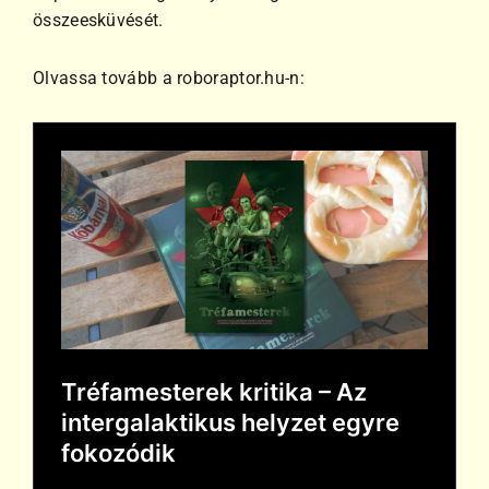
összeesküvését.
Olvassa tovább a roboraptor.hu-n: